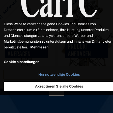
Kaufen und bestellen
Kaufen und bestellen
SHOPPEN
SHOPPEN
Diese Website verwendet eigene Cookies und Cookies von
Serie HYB
Serie 16
Drittanbietern, um zu funktionieren, Ihre Nutzung unserer Produkte
und Dienstleistungen zu analysieren, unsere Werbe- und
Marketingbemühungen zu unterstützen und Inhalte von Drittanbieter
PRODUKT
PRODUKT
Normal
Normal
bereitzustellen.
Mehr lesen
ANFRAGEN
ANFRAGEN
Cookie einstellungen
15m²
Mittel
Nur notwendige Cookies
Belastung
Akzeptieren Sie alle Cookies
15m²