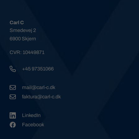
Carl C
Smedevej 2
6900 Skjern
CVR: 10449871
+45 97351066
mail@carl-c.dk
faktura@carl-c.dk
LinkedIn
Facebook